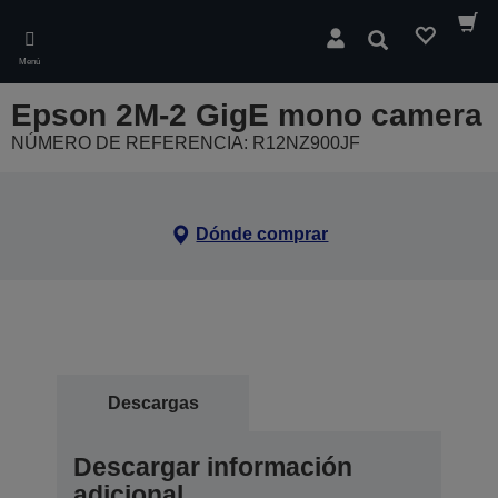
Skip
to
Buscar
main
Menú
content
Epson 2M-2 GigE mono camera
NÚMERO DE REFERENCIA: R12NZ900JF
Dónde comprar
Descargas
Descargar información
adicional