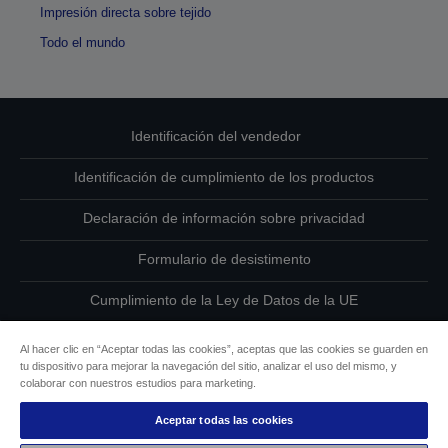
Impresión directa sobre tejido
Todo el mundo
Identificación del vendedor
Identificación de cumplimiento de los productos
Declaración de información sobre privacidad
Formulario de desistimento
Cumplimiento de la Ley de Datos de la UE
Ponte en contacto con nosotros en relación con tus datos
Al hacer clic en “Aceptar todas las cookies”, aceptas que las cookies se guarden en
tu dispositivo para mejorar la navegación del sitio, analizar el uso del mismo, y
Información sobre cookies
colaborar con nuestros estudios para marketing.
Aceptar todas las cookies
Compromiso de accesibilidad de Epson