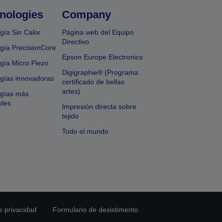
nologies
Company
gía Sin Calor
Página web del Equipo
Directivo
gía PrecisionCore
Epson Europe Electronics
gía Micro Piezo
Digigraphie® (Programa
gías innovadoras
certificado de bellas
artes)
ogías más
bles
Impresión directa sobre
tejido
Todo el mundo
e privacidad
Formulario de desistimento