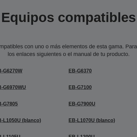
Equipos compatibles
mpatibles con uno o más elementos de esta gama. Para 
los enlaces siguientes o el manual de tu producto.
B-G6270W
EB-G6370
B-G6970WU
EB-G7100
B-G7805
EB-G7900U
-L1050U (blanco)
EB-L1070U (blanco)
B-L1105U
EB-L1200U