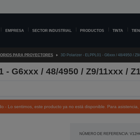
EMPRESA
SECTOR INDUSTRIAL
PRODUCTOS
TINTA
TIE
ORIOS PARA PROYECTORES
3D Polarizer - ELPPL01 - G6xxx / 48/4950 / Z9
1 - G6xxx / 48/4950 / Z9/11xxx / 
o - Lo sentimos, este producto ya no está disponible. Para asistencia,
NÚMERO DE REFERENCIA: V12H