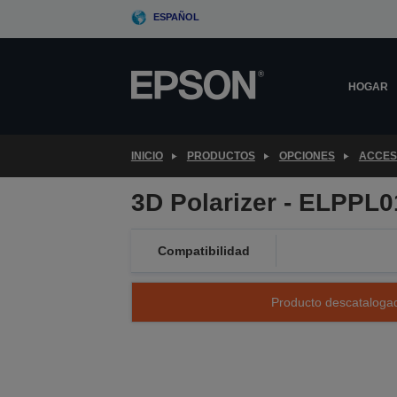
Skip
ESPAÑOL
to
main
content
HOGAR
INICIO
PRODUCTOS
OPCIONES
ACCES
3D Polarizer - ELPPL0
Compatibilidad
Producto descatalogad