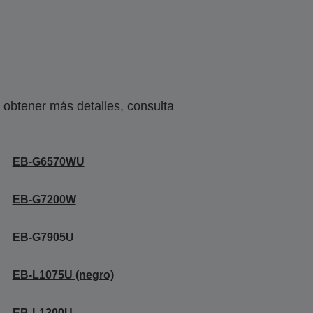
obtener más detalles, consulta
EB-G6570WU
EB-G7200W
EB-G7905U
EB-L1075U (negro)
EB-L1300U