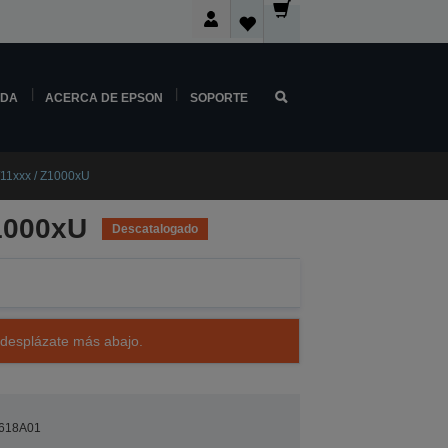
NDA
ACERCA DE EPSON
SOPORTE
/11xxx / Z1000xU
Z1000xU
Descatalogado
 desplázate más abajo.
618A01