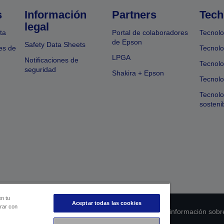
s
Información
Partners
Tech
legal
ta
Portal de colaboradores
Tecnolo
de Epson
Safety Data Sheets
es de
Tecnolo
LPGA
Notificaciones de
Tecnolo
seguridad
Shakira + Epson
Tecnolo
Tecnol
sosteni
en tu
Aceptar todas las cookies
orar con
 de cumplimiento de los productos
Declaración de información sobr