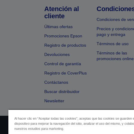
Atención al
Condicione
cliente
Condiciones de ven
Últimas ofertas
Precios y condicion
pago y entrega
Promociones Epson
Términos de uso
Registro de productos
Términos de las
Devoluciones
promociones online
Control de garantía
Registro de CoverPlus
Contáctanos
Buscar distribuidor
Newsletter
Al hacer clic en “Aceptar todas las cookies”, aceptas que las cookies se guarden 
dispositivo para mejorar la navegación del sitio, analizar el uso del mismo, y colab
Identificación del vendedor
Identificación
nuestros estudios para marketing.