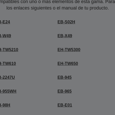
mpatibles con uno o más elementos de esta gama. Para 
los enlaces siguientes o el manual de tu producto.
B-E24
EB-S02H
B-W49
EB-X49
H-TW5210
EH-TW5300
H-TW610
EH-TW650
B-2247U
EB-945
B-955WH
EB-965
B-98H
EB-E01