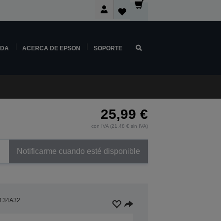
NDA
ACERCA DE EPSON
SOPORTE
25,99 €
con IVA (21,48 € sin IVA)
Notificarme cuando esté disponible
134A32