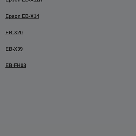
Epson EB-X14
EB-X20
EB-X39
EB-FH08