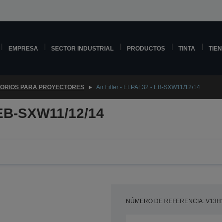
EMPRESA
SECTOR INDUSTRIAL
PRODUCTOS
TINTA
TIE
ORIOS PARA PROYECTORES
Air Filter - ELPAF32 - EB-SXW11/12/14
- EB-SXW11/12/14
NÚMERO DE REFERENCIA: V13H