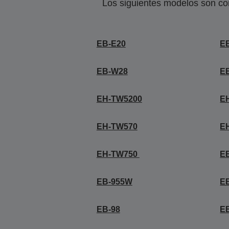
Los siguientes modelos son co
EB-E20
E
EB-W28
E
EH-TW5200
E
EH-TW570
E
EH-TW750
E
EB-955W
E
EB-98
E