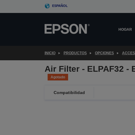
Skip
ESPAÑOL
to
main
content
HOGAR
INICIO
PRODUCTOS
OPCIONES
ACCES
Air Filter - ELPAF32 
Agotado
Compatibilidad