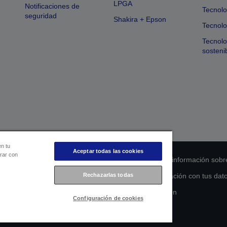
LPGA
Notificaciones de
Tecnolo
seguridad
Shakira + Epson
Tecnolo
Tecnol
sosteni
en tu
Aceptar todas las cookies
orar con
 de cumplimiento de los productos
Declaración de información sobr
s de la UE
Ponte en contacto con nosotros en relación con tus dat
Rechazarlas todas
Compromiso de accesibilidad de Epson
Configuración de cookies
Copyright © 2026 Seiko Epson