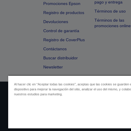
pago y entrega
Promociones Epson
Términos de uso
Registro de productos
Términos de las
Devoluciones
promociones online
Control de garantía
Registro de CoverPlus
Contáctanos
Buscar distribuidor
Newsletter
Al hacer clic en “Aceptar todas las cookies”, aceptas que las cookies se guarden 
dispositivo para mejorar la navegación del sitio, analizar el uso del mismo, y colab
Identificación del vendedor
Identificación
nuestros estudios para marketing.
Cumplimiento de la Ley de Dato