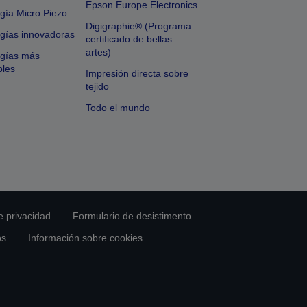
Epson Europe Electronics
gía Micro Piezo
Digigraphie® (Programa
gías innovadoras
certificado de bellas
artes)
ogías más
bles
Impresión directa sobre
tejido
Todo el mundo
e privacidad
Formulario de desistimento
os
Información sobre cookies