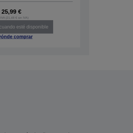
25,99 €
IVA (21,48 € sin IVA)
 cuando esté disponible
ónde comprar