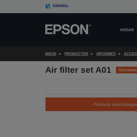
Skip
ESPAÑOL
to
main
content
HOGAR
INICIO
PRODUCTOS
OPCIONES
ACCES
Air filter set A01
Descatal
Producto descatalogad