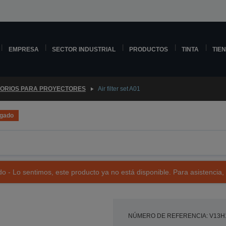
EMPRESA
SECTOR INDUSTRIAL
PRODUCTOS
TINTA
TIE
ORIOS PARA PROYECTORES
Air filter set A01
ogado
o - Lo sentimos, este producto ya no está disponible. Para asistencia,
NÚMERO DE REFERENCIA: V13H