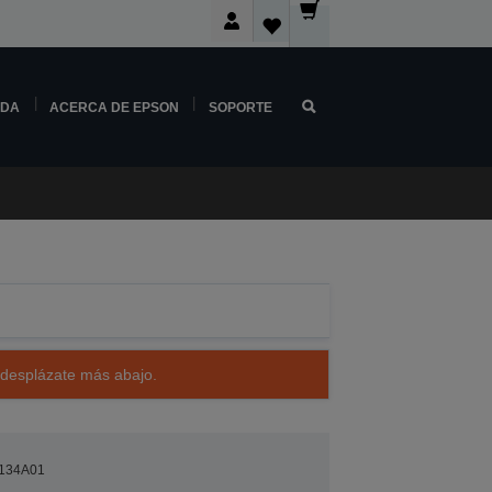
NDA
ACERCA DE EPSON
SOPORTE
 desplázate más abajo.
134A01