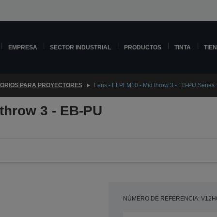
EMPRESA
SECTOR INDUSTRIAL
PRODUCTOS
TINTA
TIE
ORIOS PARA PROYECTORES
Lens - ELPLM10 - Mid throw 3 - EB-PU Series
throw 3 - EB-PU
NÚMERO DE REFERENCIA: V12H