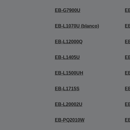
EB-G7900U
E
EB-L1070U (blanco)
EB
EB-L12000Q
E
EB-L1405U
E
EB-L1500UH
E
EB-L1715S
E
EB-L20002U
E
EB-PQ2010W
E