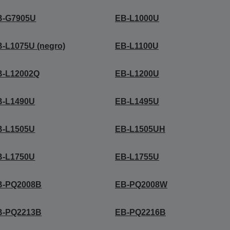
B-G7905U
EB-L1000U
-L1075U (negro)
EB-L1100U
B-L12002Q
EB-L1200U
B-L1490U
EB-L1495U
B-L1505U
EB-L1505UH
B-L1750U
EB-L1755U
B-PQ2008B
EB-PQ2008W
B-PQ2213B
EB-PQ2216B