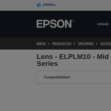
Skip
ESPAÑOL
to
main
content
HOGAR
INICIO
PRODUCTOS
OPCIONES
ACCES
Lens - ELPLM10 - Mid 
Series
Compatibilidad