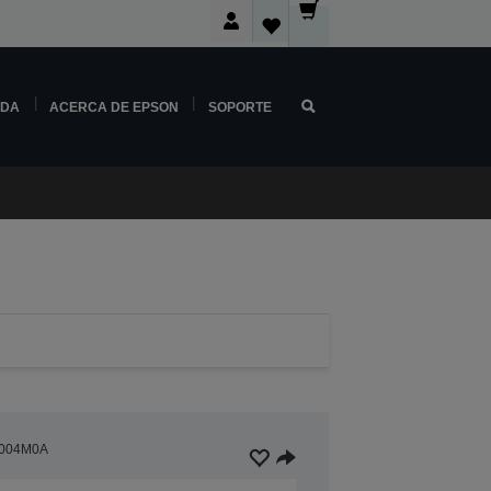
NDA
ACERCA DE EPSON
SOPORTE
004M0A