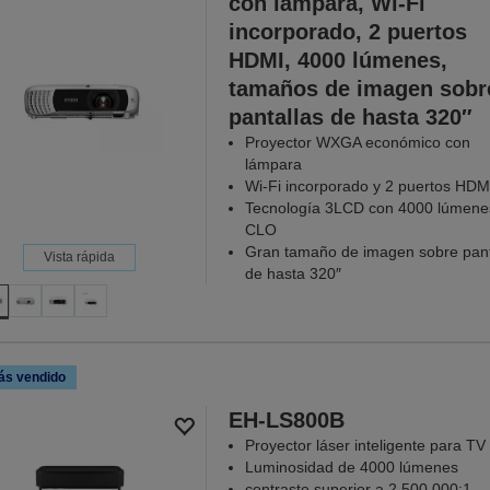
con lámpara, Wi-Fi
incorporado, 2 puertos
HDMI, 4000 lúmenes,
tamaños de imagen sobr
pantallas de hasta 320″
Proyector WXGA económico con
lámpara
Wi-Fi incorporado y 2 puertos HDM
Tecnología 3LCD con 4000 lúmene
CLO
Gran tamaño de imagen sobre pant
Vista rápida
de hasta 320″
ás vendido
EH-LS800B
Proyector láser inteligente para TV
Luminosidad de 4000 lúmenes
contraste superior a 2 500 000:1