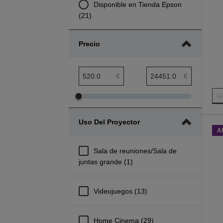
Disponible en Tienda Epson
(21)
Precio
Rango mínimo de precio
Rango máximo de precio
€
€
Ajustar
Ajustar
el
el
Uso Del Proyector
rango
rango
A
mínimo
máximo
de
de
Sala de reuniones/Sala de
precio
precio
juntas grande (1)
Videojuegos (13)
Home Cinema (29)