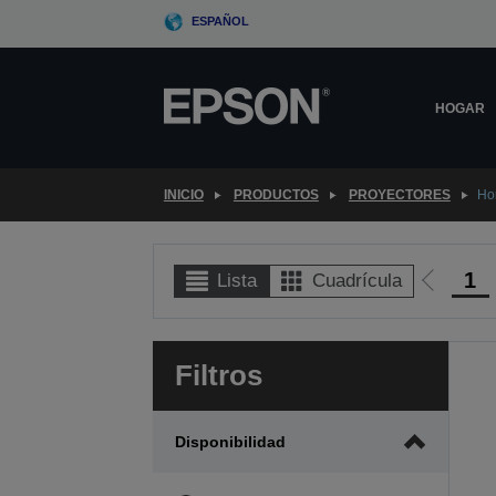
Skip
ESPAÑOL
to
main
content
HOGAR
INICIO
PRODUCTOS
PROYECTORES
Ho
1
Lista
Cuadrícula
Ir
a
la
Filtros
página
anterior
Disponibilidad