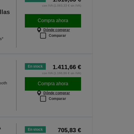
con IVA (1.083,33 € sin IVA)
llas
Compra ahora
Dónde comprar
Comparar
s*
1.411,66 €
En stock
con IVA (1.166,66 € sin IVA)
ooth
Compra ahora
Dónde comprar
Comparar
A
705,83 €
En stock