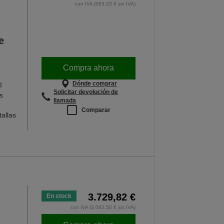
con IVA (583,33 € sin IVA)
e
Compra ahora
Dónde comprar
I
Solicitar devolución de
s
llamada
Comparar
allas
3.729,82 €
En stock
con IVA (3.082,50 € sin IVA)