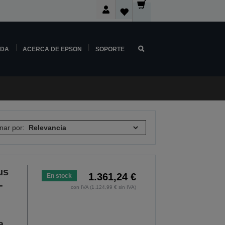
NDA
ACERCA DE EPSON
SOPORTE
nar por:
us
1.361,24 €
En stock
-
con IVA (1.124,99 € sin IVA)
a