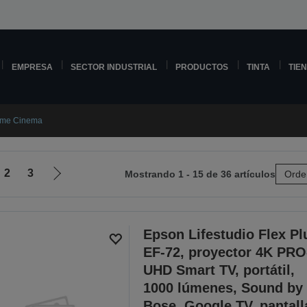
EMPRESA
SECTOR INDUSTRIAL
PRODUCTOS
TINTA
TIE
me Cinema
2
3
Mostrando 1 - 15 de 36 artículos
Orde
Ir
a
la
página
Epson Lifestudio Flex Pl
siguiente
EF-72, proyector 4K PRO
UHD Smart TV, portátil,
1000 lúmenes, Sound by
Bose, Google TV, pantall