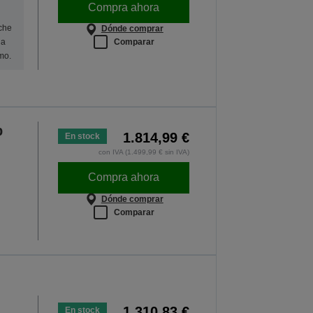
Compra ahora
oche
Dónde comprar
Comparar
na
mo.
p
1.814,99 €
En stock
con IVA (1.499,99 € sin IVA)
Compra ahora
Dónde comprar
Comparar
1.310,83 €
En stock