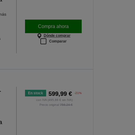
 más
Compra ahora
Dónde comprar
a
Comparar
-
599,99 €
En stock
-21%
con IVA (495,86 € sin IVA)
Precio original
756,24 €
a