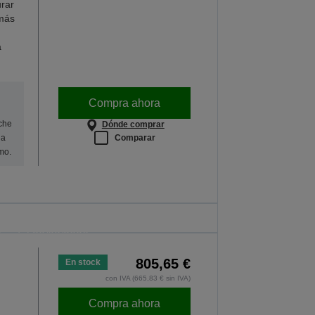
urar
 más
a
Compra ahora
oche
Dónde comprar
Comparar
na
mo.
a al cole
ctores. La oferta es válida solo hasta la
e del 30/08/2026.
S OFERTAS
805,65 €
En stock
con IVA (665,83 € sin IVA)
Compra ahora