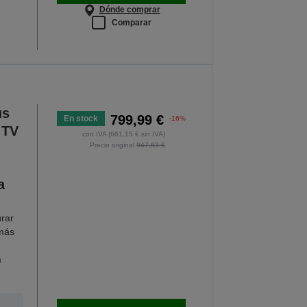
Dónde comprar
Comparar
us
799,99 €
En stock
-16%
 TV
con IVA (661,15 € sin IVA)
Precio original
947,83 €
a
urar
 más
a