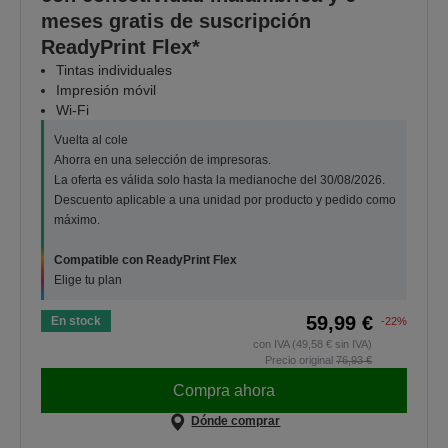
meses gratis de suscripción
ReadyPrint Flex*
Tintas individuales
Impresión móvil
Wi-Fi
Vuelta al cole
Ahorra en una selección de impresoras.
La oferta es válida solo hasta la medianoche del 30/08/2026.
Descuento aplicable a una unidad por producto y pedido como
máximo.
Compatible con ReadyPrint Flex
Elige tu plan
59,99 €
En stock
-22%
con IVA (49,58 € sin IVA)
Precio original
76,93 €
Compra ahora
Dónde comprar