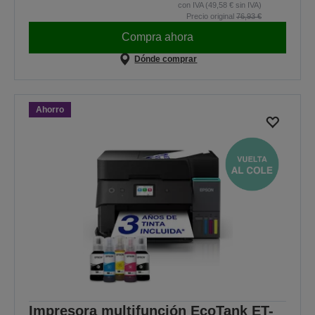
con IVA (49,58 € sin IVA)
Precio original
76,93 €
Compra ahora
Dónde comprar
Ahorro
Impresora multifunción EcoTank ET-