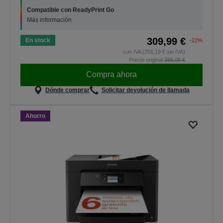
Compatible con ReadyPrint Go
Más información
309,99 €
En stock
-22%
con IVA (256,19 € sin IVA)
Precio original
398,08 €
Compra ahora
Dónde comprar
Solicitar devolución de llamada
Ahorro