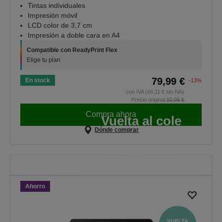
Tintas individuales
Impresión móvil
LCD color de 3,7 cm
Impresión a doble cara en A4
Compatible con ReadyPrint Flex
Elige tu plan
79,99 €
En stock
-13%
con IVA (66,11 € sin IVA)
Precio original
92,06 €
Compra ahora
Vuelta al cole
Dónde comprar
Ahorra en determinadas botellas
de tinta EcoTank, en
determinados cartuchos de tinta
individuales, multipacks de tinta y
Ahorro
papel es válido hasta la
medianoche del 30/08/2026.
VER LAS OFERTAS