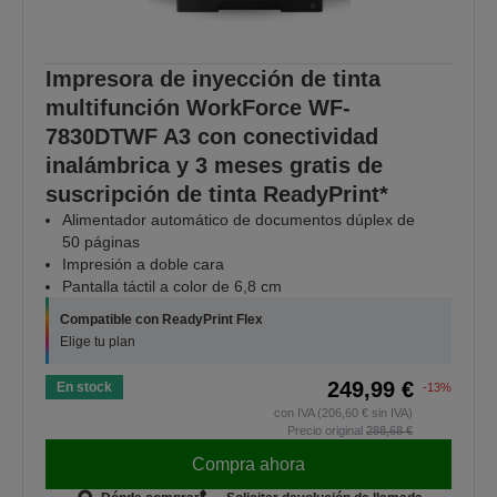
Impresora de inyección de tinta
multifunción WorkForce WF-
7830DTWF A3 con conectividad
inalámbrica y 3 meses gratis de
suscripción de tinta ReadyPrint*
Alimentador automático de documentos dúplex de
50 páginas
Impresión a doble cara
Pantalla táctil a color de 6,8 cm
Compatible con ReadyPrint Flex
Elige tu plan
249,99 €
En stock
-13%
con IVA (206,60 € sin IVA)
Precio original
288,68 €
Compra ahora