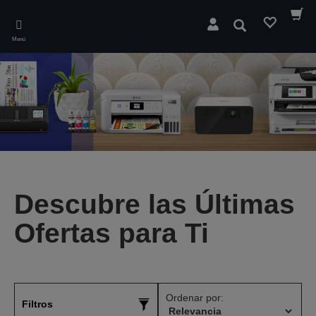
Skip
to
Buscar
main
Menú
content
Descubre las Últimas
Ofertas para Ti
Ordenar por:
Filtros