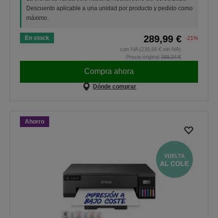
Descuento aplicable a una unidad por producto y pedido como
máximo.
289,99 €
En stock
-21%
con IVA (239,66 € sin IVA)
Precio original
369,34 €
Compra ahora
Dónde comprar
Ahorro