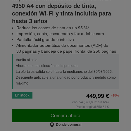
4950 A4 con depósito de tinta,
conexión Wi-Fi y tinta incluida para
hasta 3 años
Reduce los costes de tinta en un 95 %*
Impresión, copia, escaneado y fax a doble cara
Pantalla táctil grande e intuitiva
Alimentador automático de documentos (ADF) de
30 páginas y bandeja de papel frontal de 250 páginas
Vuelta al cole
Ahorra en una selección de impresoras.
La oferta es válida solo hasta la medianoche del 30/08/2026.
Descuento aplicable a una unidad por producto y pedido como
máximo.
449,99 €
En stock
-18%
con IVA (371,89 € sin IVA)
Precio original
550,84 €
Compra ahora
Dónde comprar