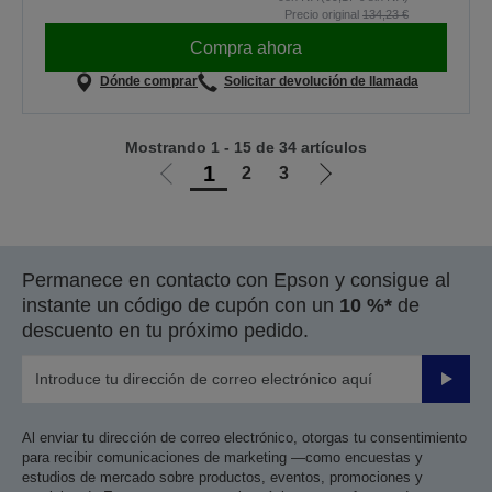
Precio original
134,23 €
Compra ahora
Dónde comprar
Solicitar devolución de llamada
Mostrando 1 - 15 de 34 artículos
1
2
3
Ir
Ir
a
a
la
la
página
página
Permanece en contacto con Epson y consigue al
anterior
siguiente
instante un código de cupón con un
10 %*
de
descuento en tu próximo pedido.
Enviar
Al enviar tu dirección de correo electrónico, otorgas tu consentimiento
para recibir comunicaciones de marketing —como encuestas y
estudios de mercado sobre productos, eventos, promociones y