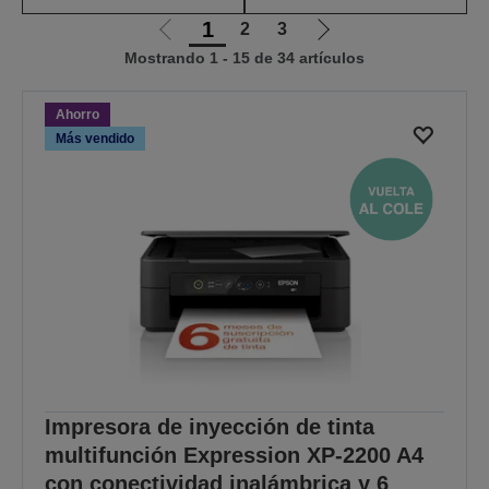
1
2
3
Ir
Ir
Mostrando 1 - 15 de 34 artículos
a
a
la
la
página
página
Ahorro
anterior
siguiente
Más vendido
Impresora de inyección de tinta
multifunción Expression XP-2200 A4
con conectividad inalámbrica y 6