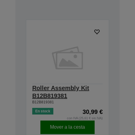
Roller Assembly Kit
B12B819381
B12B819381
30,99 €
En stock
con IVA (25,61 € sin IVA)
Mover a la cesta