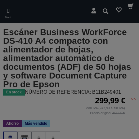
Skip
to
Buscar
main
Menú
content
Escáner Business WorkForce
DS-410 A4 compacto con
alimentador de hojas,
alimentador automático de
documentos (ADF) de 50 hojas
y software Document Capture
Pro de Epson
NÚMERO DE REFERENCIA: B11B249401
En stock
299,99 €
-15%
con IVA (247,93 € sin IVA)
Precio original
351,90 €
Ahorro
Más vendido