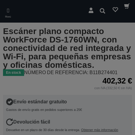
Skip
to
Buscar
main
Menú
content
Escáner plano compacto
WorkForce DS-1760WN, con
conectividad de red integrada y
Wi-Fi, para pequeñas empresas
y oficinas domésticas.
NÚMERO DE REFERENCIA: B11B274401
En stock
402,32 €
con IVA (332,50 € sin IVA)
Envío estándar gratuito
Gastos de envío gratis en pedidos superiores a 25€
Devolución fácil
Devuelve en un plazo de 30 días desde la entrega.
Obtener más información