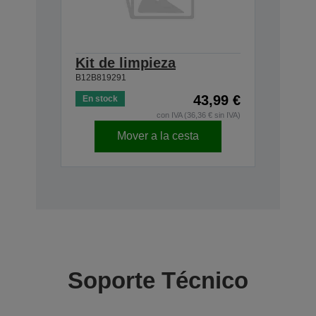
Kit de limpieza
B12B819291
43,99 €
En stock
con IVA (36,36 € sin IVA)
Mover a la cesta
Soporte Técnico