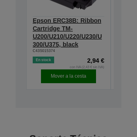
Epson ERC38B: Ribbon
Epson
Cartridge TM-
Ribbon
U200/U210/U220/U230/U
300/U3
300/U375, black
230, b
C43S015374
C43S0153
2,94 €
En stock
En stock
con IVA (2,43 € sin IVA)
Mover a la cesta