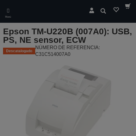
Skip
to
Buscar
main
Menú
content
Epson TM-U220B (007A0): USB,
PS, NE sensor, ECW
NÚMERO DE REFERENCIA:
Descatalogado
C31C514007A0