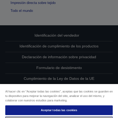
Impresión directa sobre tejido
Todo el mundo
Identificación del vendedor
Identificación de cumplimiento de los productos
Declaración de información sobre privacidad
Formulario de desistimento
Cumplimiento de la Ley de Datos de la UE
Ponte en contacto con nosotros en relación con tus datos
Al hacer clic en “Aceptar todas las cookies”, aceptas que las cookies se guarden en
tu dispositivo para mejorar la navegación del sitio, analizar el uso del mismo, y
Información sobre cookies
colaborar con nuestros estudios para marketing.
Aceptar todas las cookies
Compromiso de accesibilidad de Epson