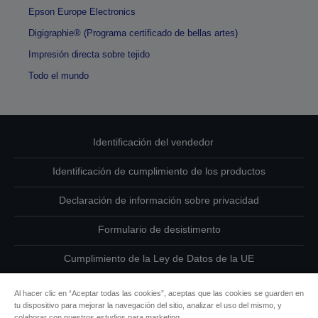
Epson Europe Electronics
Digigraphie® (Programa certificado de bellas artes)
Impresión directa sobre tejido
Todo el mundo
Identificación del vendedor
Identificación de cumplimiento de los productos
Declaración de información sobre privacidad
Formulario de desistimento
Cumplimiento de la Ley de Datos de la UE
Ponte en contacto con nosotros en relación con tus datos
Al hacer clic en “Aceptar todas las cookies”, aceptas que las cookies se guarden en
tu dispositivo para mejorar la navegación del sitio, analizar el uso del mismo, y
Información sobre cookies
colaborar con nuestros estudios para marketing.