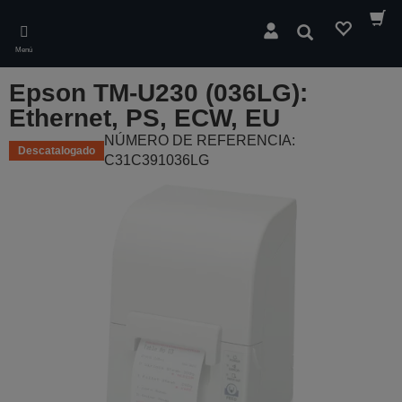
Skip
to
Buscar
main
Menú
content
Epson TM-U230 (036LG):
Ethernet, PS, ECW, EU
NÚMERO DE REFERENCIA:
Descatalogado
C31C391036LG