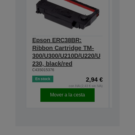
Epson ERC38BR:
Epson
Ribbon Cartridge TM-
Cartri
300/U300/U210D/U220/U
U200/U
230, black/red
300/U3
C43S015376
C43S0153
2,94 €
En stock
En stock
con IVA (2,43 € sin IVA)
Mover a la cesta