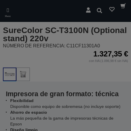
Skip
to
Buscar
main
Menú
content
SureColor SC-T3100N (Optional
stand) 220v
NÚMERO DE REFERENCIA: C11CF11301A0
1.327,35 €
con IVA (1.096,98 € sin IVA)
Impresora de gran formato: técnica
Flexibilidad
Disponible como equipo de sobremesa (no incluye soporte)
Ahorro de espacio
La más pequeña de la gama de impresoras técnicas de
Epson
Diseño limpio