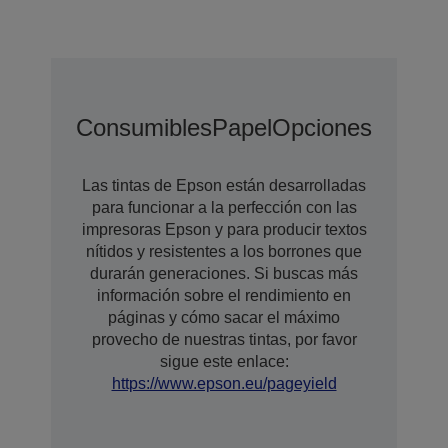
Consumibles
Papel
Opciones
Opcion
Las tintas de Epson están desarrolladas
para funcionar a la perfección con las
impresoras Epson y para producir textos
nítidos y resistentes a los borrones que
durarán generaciones. Si buscas más
información sobre el rendimiento en
páginas y cómo sacar el máximo
provecho de nuestras tintas, por favor
sigue este enlace:
https://www.epson.eu/pageyield