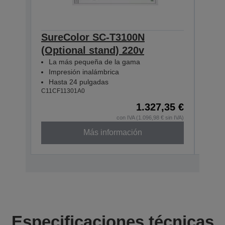
SureColor SC-T3100N
Sur
(Optional stand) 220v
Sta
La más pequeña de la gama
La 
Impresión inalámbrica
Imp
Hasta 24 pulgadas
Has
C11CF11301A0
C11CF
1.327,35 €
En s
con IVA (1.096,98 € sin IVA)
Más información
Especificaciones técnicas