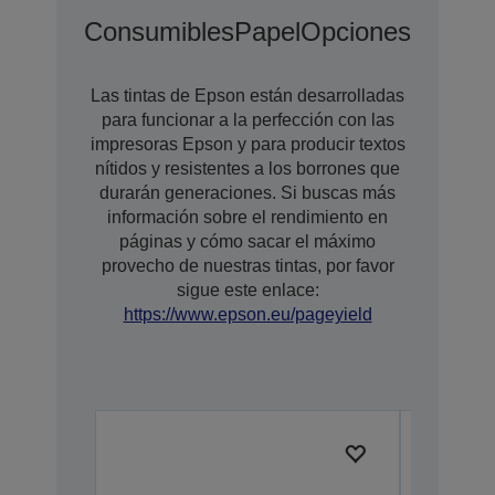
Consumibles
Papel
Opciones
Opcion
Las tintas de Epson están desarrolladas
para funcionar a la perfección con las
impresoras Epson y para producir textos
nítidos y resistentes a los borrones que
durarán generaciones. Si buscas más
información sobre el rendimiento en
páginas y cómo sacar el máximo
provecho de nuestras tintas, por favor
sigue este enlace:
https://www.epson.eu/pageyield