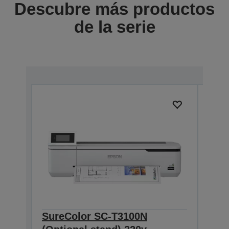
Descubre más productos
de la serie
SureColor SC-T3100N
Sur