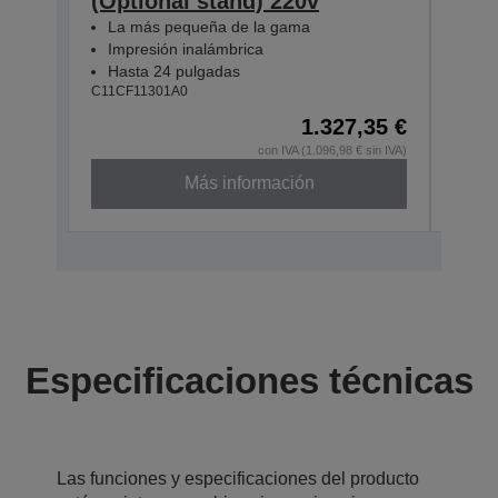
(Optional stand) 220v
Sta
La más pequeña de la gama
La 
Impresión inalámbrica
Imp
Hasta 24 pulgadas
Has
C11CF11301A0
C11CF
1.327,35 €
En s
con IVA (1.096,98 € sin IVA)
Más información
Especificaciones técnicas
Las funciones y especificaciones del producto