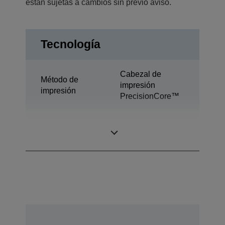
están sujetas a cambios sin previo aviso.
Tecnología
Cabezal de
Método de
impresión
impresión
PrecisionCore™
Tecnología de
Ultrachrome® XD
tinta