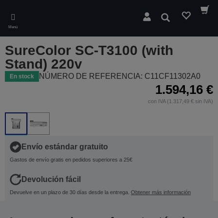
Skip
to
Buscar
main
Menú
content
SureColor SC-T3100 (with
Stand) 220v
NÚMERO DE REFERENCIA: C11CF11302A0
En stock
1.594,16 €
con IVA (1.317,49 € sin IVA)
Envío estándar gratuito
Gastos de envío gratis en pedidos superiores a 25€
Devolución fácil
Devuelve en un plazo de 30 días desde la entrega.
Obtener más información