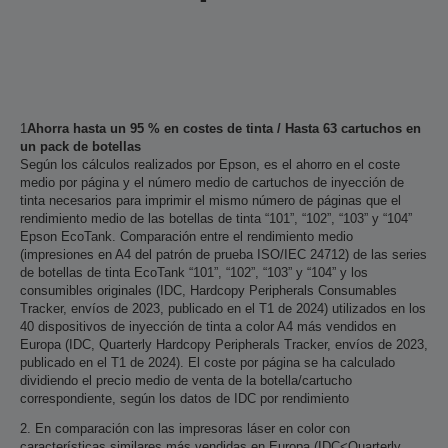
1
Ahorra hasta un 95 % en costes de tinta / Hasta 63 cartuchos en
un pack de botellas
Según los cálculos realizados por Epson, es el ahorro en el coste
medio por página y el número medio de cartuchos de inyección de
tinta necesarios para imprimir el mismo número de páginas que el
rendimiento medio de las botellas de tinta “101”, “102”, “103” y “104”
Epson EcoTank. Comparación entre el rendimiento medio
(impresiones en A4 del patrón de prueba ISO/IEC 24712) de las series
de botellas de tinta EcoTank “101”, “102”, “103” y “104” y los
consumibles originales (IDC, Hardcopy Peripherals Consumables
Tracker, envíos de 2023, publicado en el T1 de 2024) utilizados en los
40 dispositivos de inyección de tinta a color A4 más vendidos en
Europa (IDC, Quarterly Hardcopy Peripherals Tracker, envíos de 2023,
publicado en el T1 de 2024). El coste por página se ha calculado
dividiendo el precio medio de venta de la botella/cartucho
correspondiente, según los datos de IDC por rendimiento
2. En comparación con las impresoras láser en color con
características similares más vendidas en Europa (IDC<Quarterly