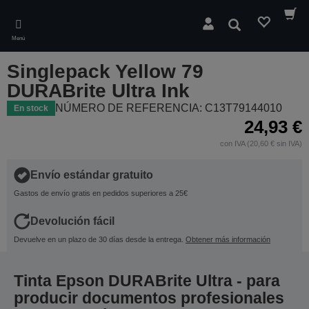
Skip
to
Buscar
main
Menú
content
Singlepack Yellow 79
DURABrite Ultra Ink
NÚMERO DE REFERENCIA: C13T79144010
En stock
24,93 €
con IVA (20,60 € sin IVA)
Envío estándar gratuito
Gastos de envío gratis en pedidos superiores a 25€
Devolución fácil
Devuelve en un plazo de 30 días desde la entrega.
Obtener más información
Tinta Epson DURABrite Ultra - para
producir documentos profesionales