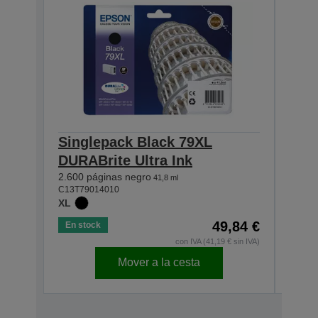
Singlepack Black 79XL
Sin
DURABrite Ultra Ink
DURA
2.600 páginas negro
2.000 
41,8 ml
C13T79014010
C13T7
XL
XL
49,84 €
En stock
En s
con IVA (41,19 € sin IVA)
Mover a la cesta