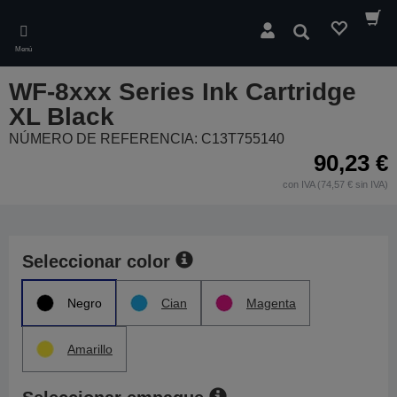
Skip
to
Buscar
main
Menú
content
WF-8xxx Series Ink Cartridge
XL Black
NÚMERO DE REFERENCIA: C13T755140
90,23 €
con IVA (74,57 € sin IVA)
Seleccionar color
Negro
Cian
Magenta
Amarillo