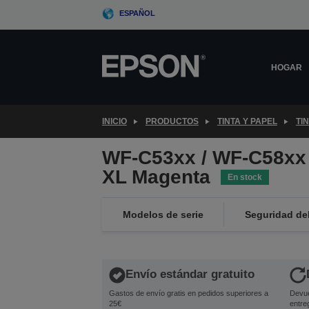
Skip
ESPAÑOL
to
main
content
HOGAR
INICIO
PRODUCTOS
TINTA Y PAPEL
TI
WF-C53xx / WF-C58xx 
XL Magenta
En stock
Modelos de serie
Seguridad de
Envío estándar gratuito
Gastos de envío gratis en pedidos superiores a
Devue
25€
entre