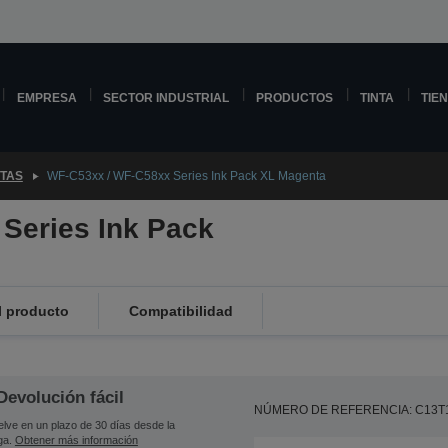
EMPRESA
SECTOR INDUSTRIAL
PRODUCTOS
TINTA
TIE
NTAS
WF-C53xx / WF-C58xx Series Ink Pack XL Magenta
Series Ink Pack
l producto
Compatibilidad
Devolución fácil
NÚMERO DE REFERENCIA: C13T
lve en un plazo de 30 días desde la
ga.
Obtener más información