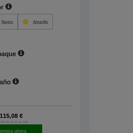
or
Negro
Amarillo
paque
maño
115,08 €
IVA (95,11 € sin IVA)
ompra ahora