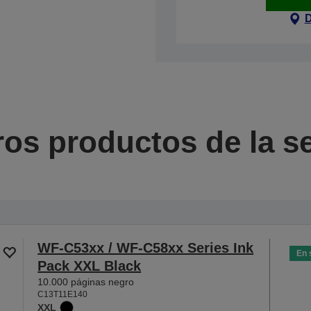
D
ros productos de la se
WF-C53xx / WF-C58xx Series Ink
En 
Pack XXL Black
10.000 páginas negro
C13T11E140
XXL