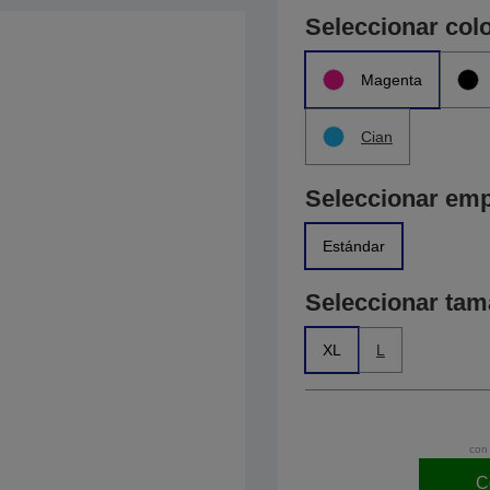
Seleccionar col
Magenta
Cian
Seleccionar em
Estándar
Seleccionar ta
XL
L
con 
C