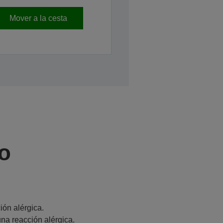
Mover a la cesta
o
ón alérgica.
na reacción alérgica.