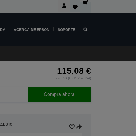
NDA
ACERCA DE EPSON
SOPORTE
115,08 €
con IVA (95,11 € sin IVA)
Compra ahora
11D340