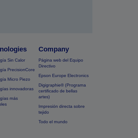
nologies
Company
gía Sin Calor
Página web del Equipo
Directivo
gía PrecisionCore
Epson Europe Electronics
gía Micro Piezo
Digigraphie® (Programa
gías innovadoras
certificado de bellas
artes)
ogías más
bles
Impresión directa sobre
tejido
Todo el mundo