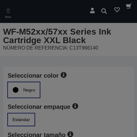
Skip
to
Buscar
main
Menú
content
WF-M52xx/57xx Series Ink
Cartridge XXL Black
NÚMERO DE REFERENCIA: C13T966140
Seleccionar color
Negro
Seleccionar empaque
Estándar
Seleccionar tamaño