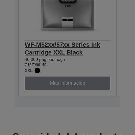
WF-M52xx/57xx Series Ink
WF-
Cartridge XXL Black
Cart
40.000 páginas negro
10.00
C13T966140
C13T9
XXL
XL
Más información