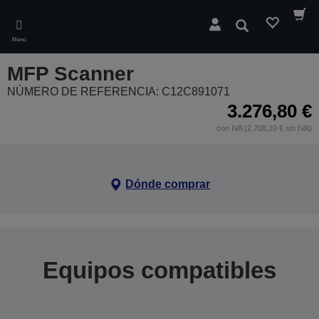
Skip
to
Buscar
main
Menú
content
MFP Scanner
NÚMERO DE REFERENCIA: C12C891071
3.276,80 €
con IVA (2.708,10 € sin IVA)
Dónde comprar
Equipos compatibles