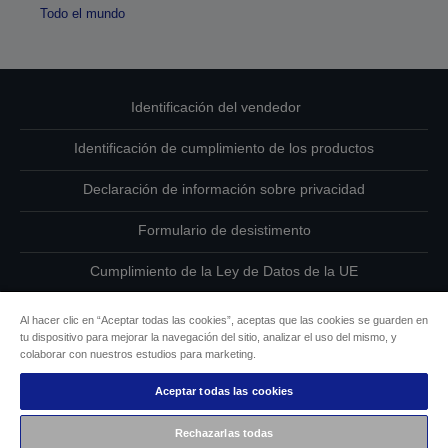
Todo el mundo
Identificación del vendedor
Identificación de cumplimiento de los productos
Declaración de información sobre privacidad
Formulario de desistimento
Cumplimiento de la Ley de Datos de la UE
Ponte en contacto con nosotros en relación con tus datos
Al hacer clic en “Aceptar todas las cookies”, aceptas que las cookies se guarden en
tu dispositivo para mejorar la navegación del sitio, analizar el uso del mismo, y
Información sobre cookies
colaborar con nuestros estudios para marketing.
Aceptar todas las cookies
Compromiso de accesibilidad de Epson
Rechazarlas todas