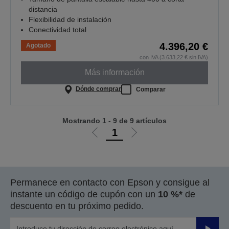
distancia
Flexibilidad de instalación
Conectividad total
4.396,20 €
Agotado
con IVA (3.633,22 € sin IVA)
Más información
Dónde comprar
Comparar
Mostrando 1 - 9 de 9 artículos
1
Ir
Ir
a
a
la
la
página
página
Permanece en contacto con Epson y consigue al
anterior
siguiente
instante un código de cupón con un
10 %*
de
descuento en tu próximo pedido.