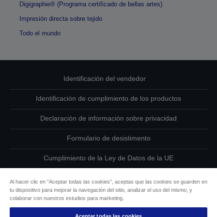
Digigraphie® (Programa certificado de bellas artes)
Impresión directa sobre tejido
Todo el mundo
Identificación del vendedor
Identificación de cumplimiento de los productos
Declaración de información sobre privacidad
Formulario de desistimento
Cumplimiento de la Ley de Datos de la UE
Ponte en contacto con nosotros en relación con tus datos
Al hacer clic en “Aceptar todas las cookies”, aceptas que las cookies se guarden en
tu dispositivo para mejorar la navegación del sitio, analizar el uso del mismo, y
Información sobre cookies
colaborar con nuestros estudios para marketing.
Aceptar todas las cookies