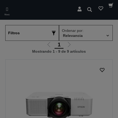
Skip
to
Buscar
main
Menú
content
Ordenar por:
Filtros
1
Ir
Ir
Mostrando 1 - 9 de 9 artículos
a
a
la
la
página
página
anterior
siguiente