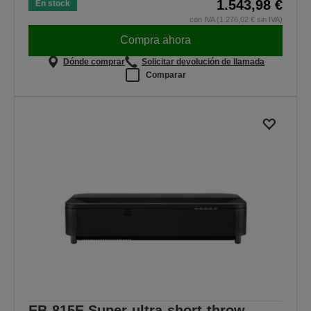
1.543,98 €
En stock
con IVA (1.276,02 € sin IVA)
Compra ahora
Dónde comprar
Solicitar devolución de llamada
Comparar
EB-815E Super-ultra-short-throw