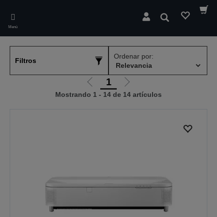
Skip
to
Buscar
main
Menú
content
Ordenar por:
Filtros
1
Ir
Ir
Mostrando 1 - 14 de 14 artículos
a
a
la
la
página
página
anterior
siguiente