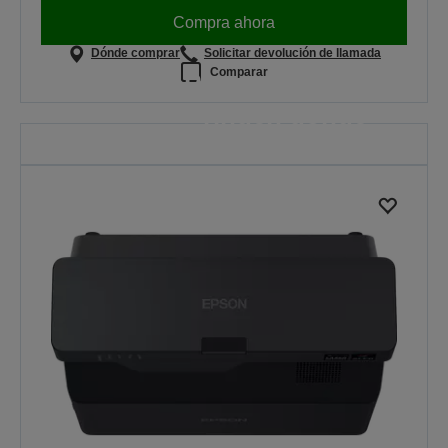
Compra ahora
Dónde comprar
Solicitar devolución de llamada
Comparar
Proyectores que
rinden donde
más se necesita
Porque cada lección importa
MÁS INFORMACIÓN