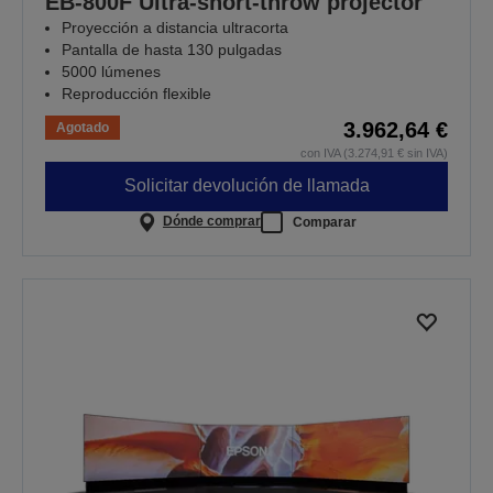
EB-800F Ultra-short-throw projector
Proyección a distancia ultracorta
Pantalla de hasta 130 pulgadas
5000 lúmenes
Reproducción flexible
3.962,64 €
Agotado
con IVA (3.274,91 € sin IVA)
Solicitar devolución de llamada
Dónde comprar
Comparar