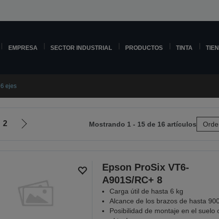
EMPRESA
SECTOR INDUSTRIAL
PRODUCTOS
TINTA
TIE
6 ejes
2
Mostrando 1 - 15 de 16 artículos
Orde
Ir
a
la
página
Epson ProSix VT6-
siguiente
A901S/RC+ 8
Carga útil de hasta 6 kg
Alcance de los brazos de hasta 9
Posibilidad de montaje en el suelo 