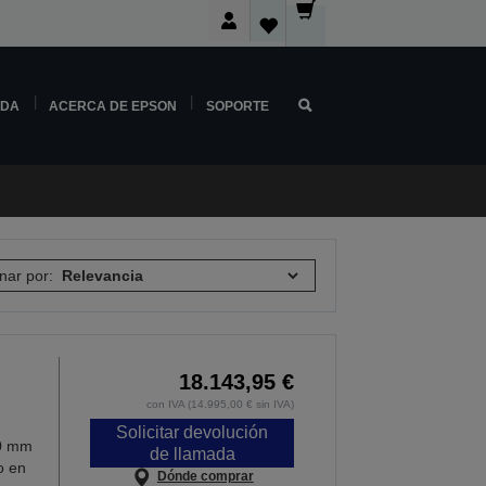
NDA
ACERCA DE EPSON
SOPORTE
nar por:
18.143,95 €
con IVA (14.995,00 € sin IVA)
Solicitar devolución
00 mm
de llamada
o en
Dónde comprar