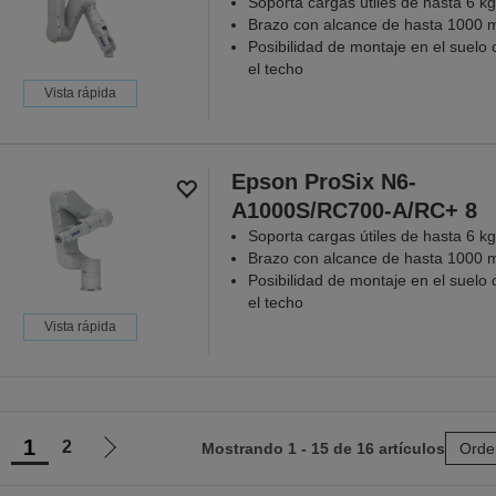
Soporta cargas útiles de hasta 6 kg
Brazo con alcance de hasta 1000
Posibilidad de montaje en el suelo 
el techo
Vista rápida
Epson ProSix N6-
A1000S/RC700-A/RC+ 8
Soporta cargas útiles de hasta 6 kg
Brazo con alcance de hasta 1000
Posibilidad de montaje en el suelo 
el techo
Vista rápida
1
2
Mostrando 1 - 15 de 16 artículos
Orde
r
Ir
a
a