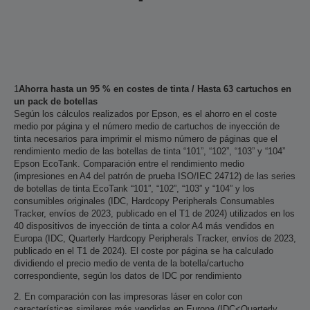
1
Ahorra hasta un 95 % en costes de tinta / Hasta 63 cartuchos en
un pack de botellas
Según los cálculos realizados por Epson, es el ahorro en el coste
medio por página y el número medio de cartuchos de inyección de
tinta necesarios para imprimir el mismo número de páginas que el
rendimiento medio de las botellas de tinta “101”, “102”, “103” y “104”
Epson EcoTank. Comparación entre el rendimiento medio
(impresiones en A4 del patrón de prueba ISO/IEC 24712) de las series
de botellas de tinta EcoTank “101”, “102”, “103” y “104” y los
consumibles originales (IDC, Hardcopy Peripherals Consumables
Tracker, envíos de 2023, publicado en el T1 de 2024) utilizados en los
40 dispositivos de inyección de tinta a color A4 más vendidos en
Europa (IDC, Quarterly Hardcopy Peripherals Tracker, envíos de 2023,
publicado en el T1 de 2024). El coste por página se ha calculado
dividiendo el precio medio de venta de la botella/cartucho
correspondiente, según los datos de IDC por rendimiento
2. En comparación con las impresoras láser en color con
características similares más vendidas en Europa (IDC<Quarterly