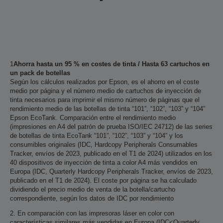
1
Ahorra hasta un 95 % en costes de tinta / Hasta 63 cartuchos en
un pack de botellas
Según los cálculos realizados por Epson, es el ahorro en el coste
medio por página y el número medio de cartuchos de inyección de
tinta necesarios para imprimir el mismo número de páginas que el
rendimiento medio de las botellas de tinta “101”, “102”, “103” y “104”
Epson EcoTank. Comparación entre el rendimiento medio
(impresiones en A4 del patrón de prueba ISO/IEC 24712) de las series
de botellas de tinta EcoTank “101”, “102”, “103” y “104” y los
consumibles originales (IDC, Hardcopy Peripherals Consumables
Tracker, envíos de 2023, publicado en el T1 de 2024) utilizados en los
40 dispositivos de inyección de tinta a color A4 más vendidos en
Europa (IDC, Quarterly Hardcopy Peripherals Tracker, envíos de 2023,
publicado en el T1 de 2024). El coste por página se ha calculado
dividiendo el precio medio de venta de la botella/cartucho
correspondiente, según los datos de IDC por rendimiento
2. En comparación con las impresoras láser en color con
características similares más vendidas en Europa (IDC<Quarterly