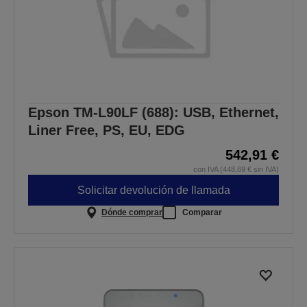
Epson TM-L90LF (688): USB, Ethernet,
Liner Free, PS, EU, EDG
542,91 €
con IVA (448,69 € sin IVA)
Solicitar devolución de llamada
Dónde comprar
Comparar