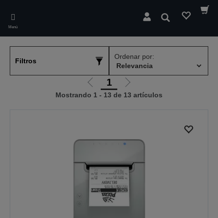
Skip
to
Buscar
main
Menú
content
Ordenar por:
Filtros
1
Ir
Ir
Mostrando 1 - 13 de 13 artículos
a
a
la
la
página
página
anterior
siguiente