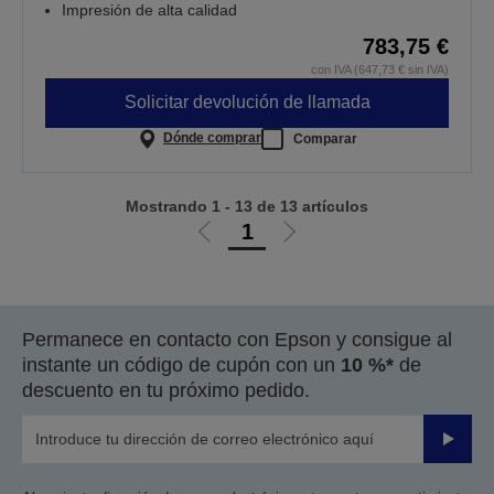
Impresión de alta calidad
783,75 €
con IVA (647,73 € sin IVA)
Solicitar devolución de llamada
Dónde comprar
Comparar
Mostrando 1 - 13 de 13 artículos
1
Ir
Ir
a
a
la
la
página
página
Permanece en contacto con Epson y consigue al
anterior
siguiente
instante un código de cupón con un
10 %*
de
descuento en tu próximo pedido.
Enviar