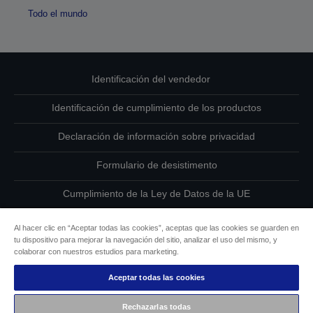
Todo el mundo
Identificación del vendedor
Identificación de cumplimiento de los productos
Declaración de información sobre privacidad
Formulario de desistimento
Cumplimiento de la Ley de Datos de la UE
Ponte en contacto con nosotros en relación con tus datos
Al hacer clic en “Aceptar todas las cookies”, aceptas que las cookies se guarden en
tu dispositivo para mejorar la navegación del sitio, analizar el uso del mismo, y
Información sobre cookies
colaborar con nuestros estudios para marketing.
Aceptar todas las cookies
Compromiso de accesibilidad de Epson
Rechazarlas todas