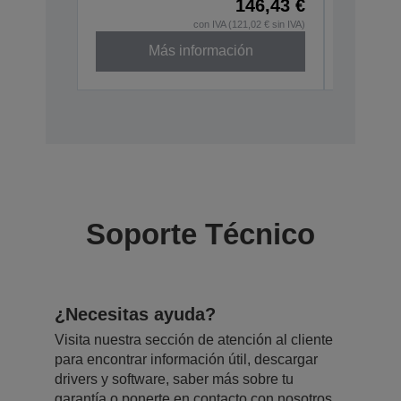
146,43 €
con IVA (121,02 € sin IVA)
Más información
Descatal
Soporte Técnico
¿Necesitas ayuda?
Visita nuestra sección de atención al cliente
para encontrar información útil, descargar
drivers y software, saber más sobre tu
garantía o ponerte en contacto con nosotros.