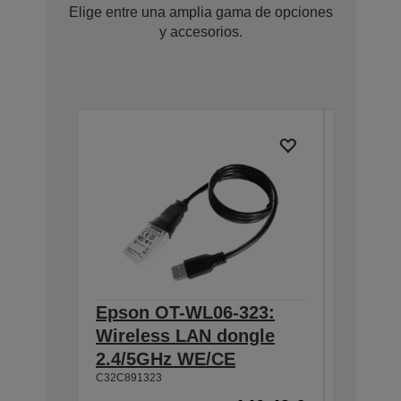
Elige entre una amplia gama de opciones
y accesorios.
Epson OT-WL06-323:
Epson 
Wireless LAN dongle
BASE T
2.4/5GHz WE/CE
Interf
C32C891323
C32C8241