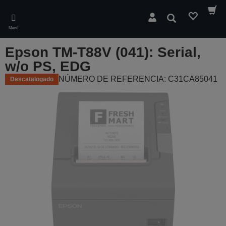
Skip
to
Buscar
main
Menú
content
Epson TM-T88V (041): Serial,
w/o PS, EDG
NÚMERO DE REFERENCIA: C31CA85041
Descatalogado