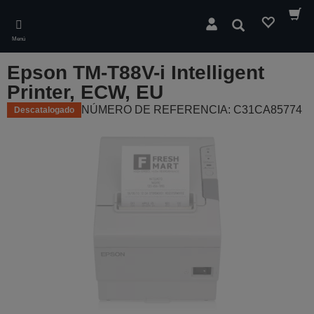
Skip
to
Buscar
main
Menú
content
Epson TM-T88V-i Intelligent
Printer, ECW, EU
NÚMERO DE REFERENCIA: C31CA85774
Descatalogado