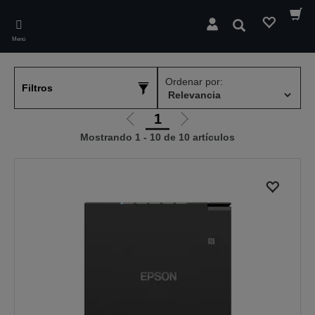
Skip
to
Buscar
main
Menú
content
Ordenar por:
Filtros
1
Ir
Ir
Mostrando 1 - 10 de 10 artículos
a
a
la
la
página
página
anterior
siguiente