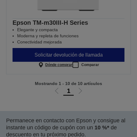
Epson TM-m30III-H Series
Elegante y compacta
Moderna y repleta de funciones
Conectividad mejorada
Solicitar devolución de llamada
Dónde comprar
Comparar
Mostrando 1 - 10 de 10 artículos
1
Ir
Ir
a
a
la
la
página
página
Permanece en contacto con Epson y consigue al
anterior
siguiente
instante un código de cupón con un
10 %*
de
descuento en tu próximo pedido.