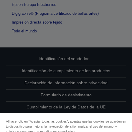
Epson Europe Electronics
Digigraphie® (Programa certificado de bellas artes)
Impresión directa sobre tejido
Todo el mundo
Identificación del vendedor
Identificación de cumplimiento de los productos
Declaración de información sobre privacidad
Formulario de desistimento
Cumplimiento de la Ley de Datos de la UE
Ponte en contacto con nosotros en relación con tus datos
Al hacer clic en “Aceptar todas las cookies”, aceptas que las cookies se guarden en
tu dispositivo para mejorar la navegación del sitio, analizar el uso del mismo, y
Información sobre cookies
colaborar con nuestros estudios para marketing.