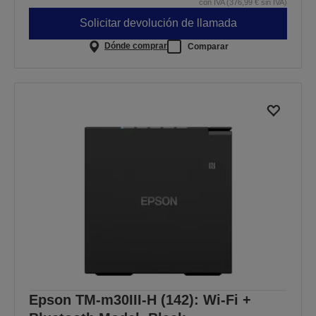
con IVA (376,99 € sin IVA)
Solicitar devolución de llamada
Dónde comprar
Comparar
Epson TM-m30III-H (142): Wi-Fi +