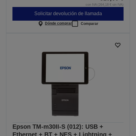
con IVA (264,18 € sin IVA)
Solicitar devolución de llamada
Dónde comprar
Comparar
Epson TM-m30II-S (012): USB +
Ethernet + BT + NES + Lightning +