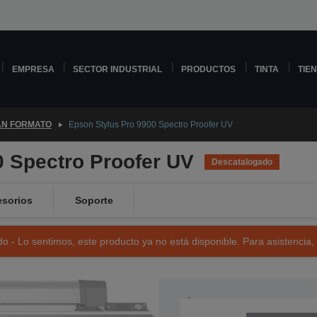
EMPRESA
SECTOR INDUSTRIAL
PRODUCTOS
TINTA
TIE
N FORMATO
Epson Stylus Pro 9900 Spectro Proofer UV
0 Spectro Proofer UV
Descatalogado
sorios
Soporte
o - Lo sentimos, este producto ya no está disponible. Para asistencia,
NÚMERO DE REFERENCIA: C11C