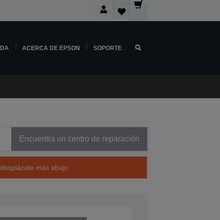
NDA
ACERCA DE EPSON
SOPORTE
Encuentra un centro de reparación
 desplázate más abajo.
A11001A2