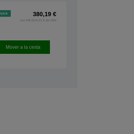
380,19 €
stock
con IVA (314,21 € sin IVA)
Mover a la cesta