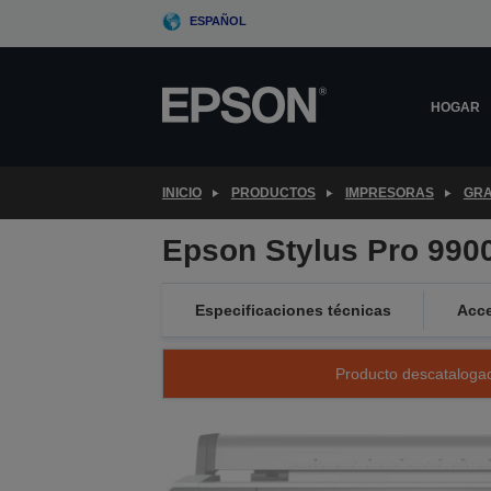
Skip
ESPAÑOL
to
main
content
HOGAR
INICIO
PRODUCTOS
IMPRESORAS
GRA
Epson Stylus Pro 990
Especificaciones técnicas
Acce
Producto descatalogad