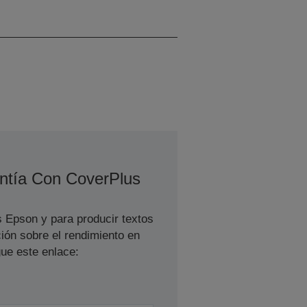
360 Inyectores negro, 360
Inyectores por color
ntía Con CoverPlus
s Epson y para producir textos
ión sobre el rendimiento en
ue este enlace: