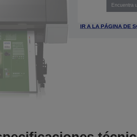
Encuentra u
IR A LA PÁGINA DE
pecificaciones técni