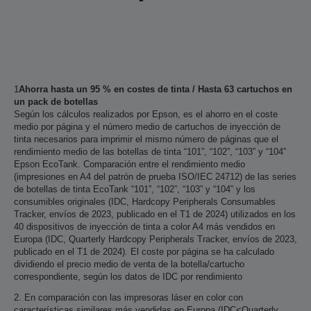
1
Ahorra hasta un 95 % en costes de tinta / Hasta 63 cartuchos en
un pack de botellas
Según los cálculos realizados por Epson, es el ahorro en el coste
medio por página y el número medio de cartuchos de inyección de
tinta necesarios para imprimir el mismo número de páginas que el
rendimiento medio de las botellas de tinta “101”, “102”, “103” y “104”
Epson EcoTank. Comparación entre el rendimiento medio
(impresiones en A4 del patrón de prueba ISO/IEC 24712) de las series
de botellas de tinta EcoTank “101”, “102”, “103” y “104” y los
consumibles originales (IDC, Hardcopy Peripherals Consumables
Tracker, envíos de 2023, publicado en el T1 de 2024) utilizados en los
40 dispositivos de inyección de tinta a color A4 más vendidos en
Europa (IDC, Quarterly Hardcopy Peripherals Tracker, envíos de 2023,
publicado en el T1 de 2024). El coste por página se ha calculado
dividiendo el precio medio de venta de la botella/cartucho
correspondiente, según los datos de IDC por rendimiento
2. En comparación con las impresoras láser en color con
características similares más vendidas en Europa (IDC<Quarterly