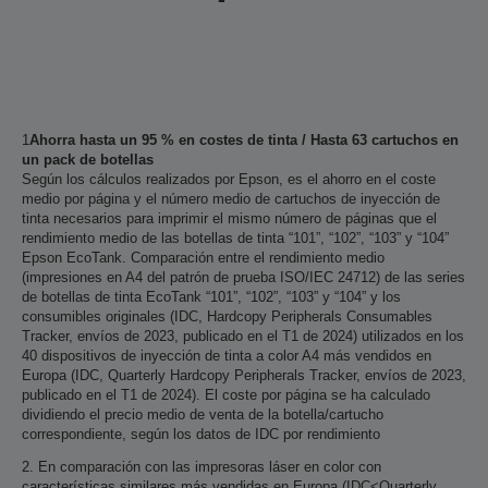
1
Ahorra hasta un 95 % en costes de tinta / Hasta 63 cartuchos en
un pack de botellas
Según los cálculos realizados por Epson, es el ahorro en el coste
medio por página y el número medio de cartuchos de inyección de
tinta necesarios para imprimir el mismo número de páginas que el
rendimiento medio de las botellas de tinta “101”, “102”, “103” y “104”
Epson EcoTank. Comparación entre el rendimiento medio
(impresiones en A4 del patrón de prueba ISO/IEC 24712) de las series
de botellas de tinta EcoTank “101”, “102”, “103” y “104” y los
consumibles originales (IDC, Hardcopy Peripherals Consumables
Tracker, envíos de 2023, publicado en el T1 de 2024) utilizados en los
40 dispositivos de inyección de tinta a color A4 más vendidos en
Europa (IDC, Quarterly Hardcopy Peripherals Tracker, envíos de 2023,
publicado en el T1 de 2024). El coste por página se ha calculado
dividiendo el precio medio de venta de la botella/cartucho
correspondiente, según los datos de IDC por rendimiento
2. En comparación con las impresoras láser en color con
características similares más vendidas en Europa (IDC<Quarterly