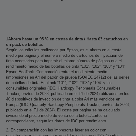
1
Ahorra hasta un 95 % en costes de tinta / Hasta 63 cartuchos en
un pack de botellas
Según los cálculos realizados por Epson, es el ahorro en el coste
medio por página y el número medio de cartuchos de inyección de
tinta necesarios para imprimir el mismo número de páginas que el
rendimiento medio de las botellas de tinta “101”, “102”, “103” y “104”
Epson EcoTank. Comparación entre el rendimiento medio
(impresiones en A4 del patrón de prueba ISO/IEC 24712) de las series
de botellas de tinta EcoTank “101”, “102”, “103” y “104” y los
consumibles originales (IDC, Hardcopy Peripherals Consumables
Tracker, envíos de 2023, publicado en el T1 de 2024) utilizados en los
40 dispositivos de inyección de tinta a color A4 más vendidos en
Europa (IDC, Quarterly Hardcopy Peripherals Tracker, envíos de 2023,
publicado en el T1 de 2024). El coste por página se ha calculado
dividiendo el precio medio de venta de la botella/cartucho
correspondiente, según los datos de IDC por rendimiento
2. En comparación con las impresoras láser en color con
características similares más vendidas en Europa (IDC<Quarterly