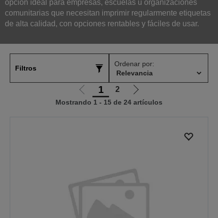
opción ideal para empresas, escuelas u organizaciones
comunitarias que necesitan imprimir regularmente etiquetas
de alta calidad, con opciones rentables y fáciles de usar.
Ordenar por:
Filtros
1
2
Ir
Ir
Mostrando 1 - 15 de 24 artículos
a
a
la
la
página
página
anterior
siguiente