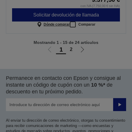
con IVA (7.750,00 € sin IVA)
Solicitar devolución de llamada
Dónde comprar
Comparar
Mostrando 1 - 15 de 24 artículos
1
2
Ir
Ir
a
a
la
la
página
página
Permanece en contacto con Epson y consigue al
anterior
siguiente
instante un código de cupón con un
10 %*
de
descuento en tu próximo pedido.
Enviar
Al enviar tu dirección de correo electrónico, otorgas tu consentimiento
para recibir comunicaciones de marketing —como encuestas y
estudios de mercado sobre productos, eventos, promociones y