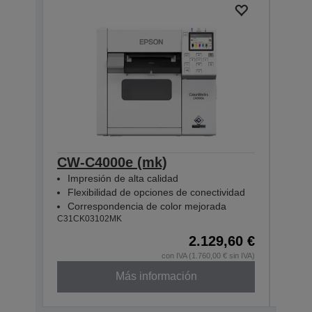
CW-C4000e (mk)
CW-
Impresión de alta calidad
Imp
Flexibilidad de opciones de conectividad
Fle
Correspondencia de color mejorada
Cor
C31CK03102MK
C31CK
2.129,60 €
con IVA (1.760,00 € sin IVA)
Más información