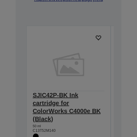
SJIC42P-BK Ink
SJIC42
cartridge for
for Co
ColorWorks C4000e BK
(Cyan)
(Black)
50 ml
C13T52M2
50 ml
C13T52M140