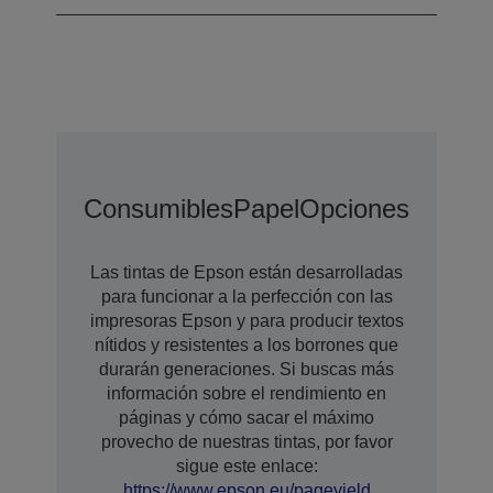
Consumibles
Papel
Opciones
Opcion
Las tintas de Epson están desarrolladas
para funcionar a la perfección con las
impresoras Epson y para producir textos
nítidos y resistentes a los borrones que
durarán generaciones. Si buscas más
información sobre el rendimiento en
páginas y cómo sacar el máximo
provecho de nuestras tintas, por favor
sigue este enlace:
https://www.epson.eu/pageyield