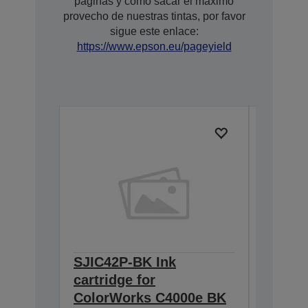
páginas y cómo sacar el máximo
provecho de nuestras tintas, por favor
sigue este enlace:
https://www.epson.eu/pageyield
SJIC42P-BK Ink
SJIC42
cartridge for
for Co
ColorWorks C4000e BK
(Cyan)