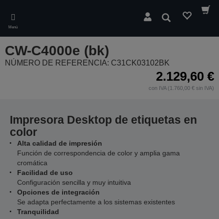
Skip
to
Buscar
main
Menú
content
CW-C4000e (bk)
NÚMERO DE REFERENCIA: C31CK03102BK
2.129,60 €
con IVA (1.760,00 € sin IVA)
Impresora Desktop de etiquetas en
color
Alta calidad de impresión
Función de correspondencia de color y amplia gama
cromática
Facilidad de uso
Configuración sencilla y muy intuitiva
Opciones de integración
Se adapta perfectamente a los sistemas existentes
Tranquilidad