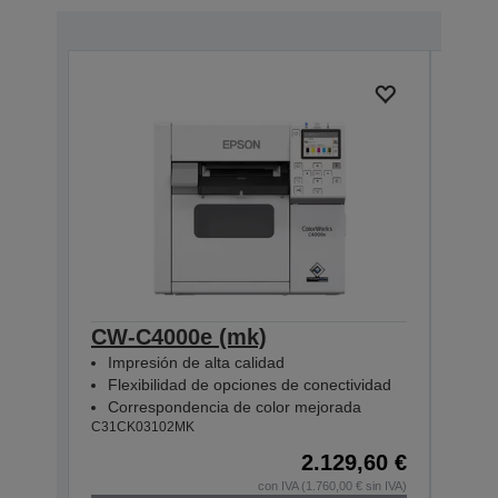
CW-C4000e (mk)
CW-
Impresión de alta calidad
Imp
Flexibilidad de opciones de conectividad
Fle
Correspondencia de color mejorada
Cor
C31CK03102MK
C31CK
2.129,60 €
con IVA (1.760,00 € sin IVA)