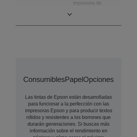
Impresora de
Categoría
mostrador para
etiquetas en color
Consumibles
Papel
Opciones
Opcion
Las tintas de Epson están desarrolladas
para funcionar a la perfección con las
impresoras Epson y para producir textos
nítidos y resistentes a los borrones que
durarán generaciones. Si buscas más
información sobre el rendimiento en