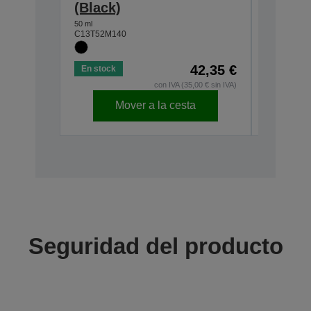
(Black)
50 ml
C13T52M2
50 ml
C13T52M140
42,35 €
En stock
En stock
con IVA (35,00 € sin IVA)
Mover a la cesta
Seguridad del producto