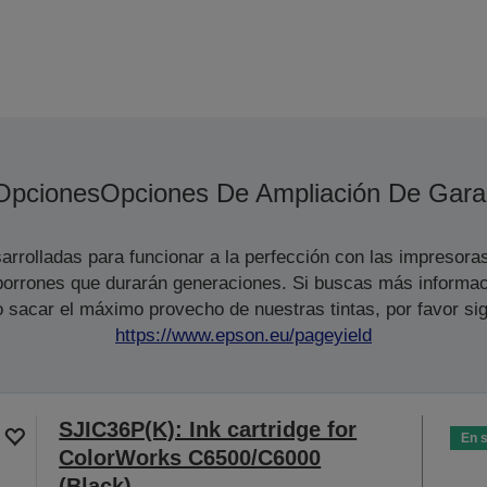
Opciones
Opciones De Ampliación De Gara
arrolladas para funcionar a la perfección con las impresora
s borrones que durarán generaciones. Si buscas más informac
 sacar el máximo provecho de nuestras tintas, por favor sig
https://www.epson.eu/pageyield
SJIC36P(K): Ink cartridge for
En 
ColorWorks C6500/C6000
(Black)