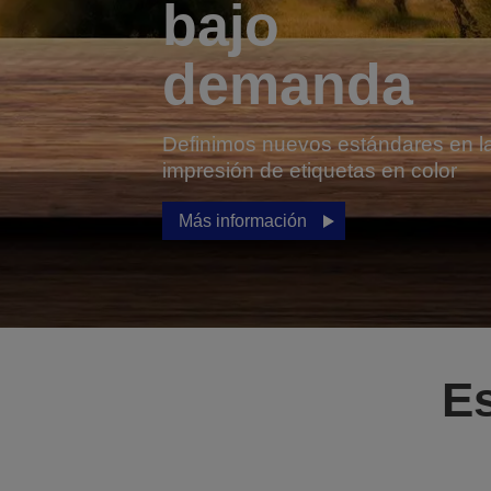
bajo
demanda
Definimos nuevos estándares en l
impresión de etiquetas en color
Más información
Es