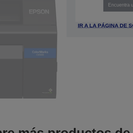
Encuentra u
IR A LA PÁGINA DE
re más productos de l