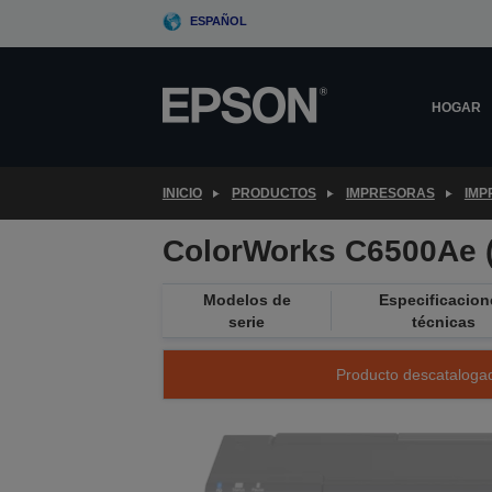
Skip
ESPAÑOL
to
main
content
HOGAR
INICIO
PRODUCTOS
IMPRESORAS
IMP
ColorWorks C6500Ae 
Modelos de
Especificacion
serie
técnicas
Producto descatalogad