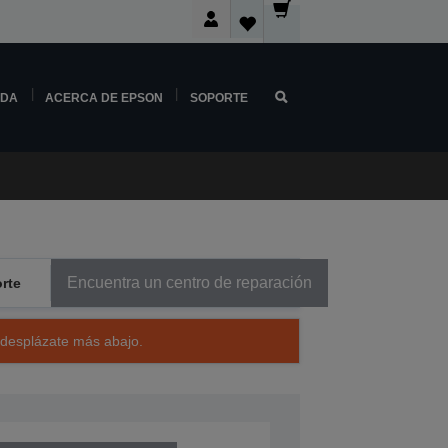
NDA
ACERCA DE EPSON
SOPORTE
Encuentra un centro de reparación
rte
 desplázate más abajo.
H77102