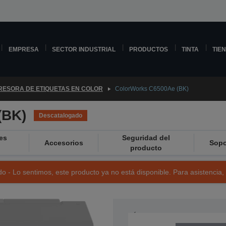
EMPRESA
SECTOR INDUSTRIAL
PRODUCTOS
TINTA
TIE
RESORA DE ETIQUETAS EN COLOR
ColorWorks C6500Ae (BK)
(BK)
Descatalogado
es
Seguridad del
Accesorios
Sopo
producto
o - Lo sentimos, este producto ya no está disponible. Para asistencia,
NÚMERO DE REFERENCIA: C31C