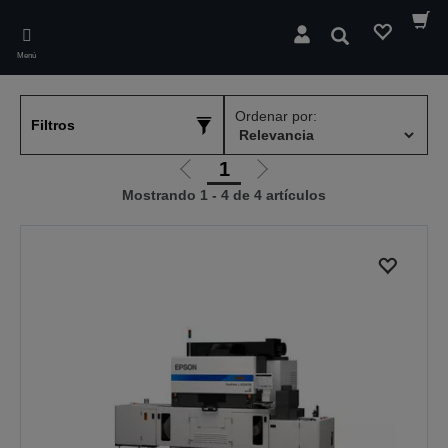
Skip
to
Buscar
main
Menú
content
Ordenar por:
Filtros
1
Ir
Ir
Mostrando 1 - 4 de 4 artículos
a
a
la
la
página
página
anterior
siguiente