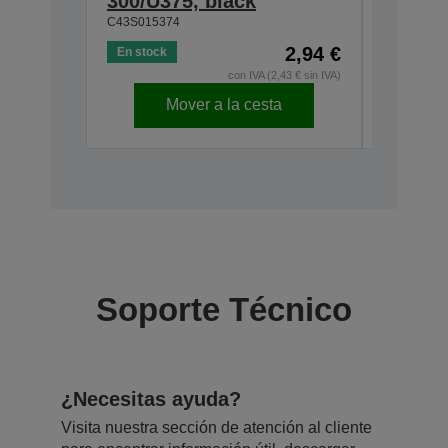
300/U375, black
230, b
C43S015374
C43S0153
2,94 €
En stock
En stock
con IVA (2,43 € sin IVA)
Mover a la cesta
Soporte Técnico
¿Necesitas ayuda?
Visita nuestra sección de atención al cliente