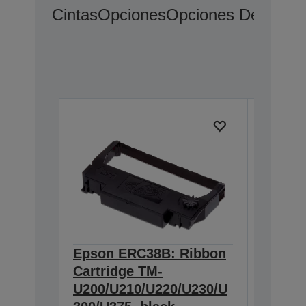
Cintas
Opciones
Opciones De Ampli
Epson ERC38B: Ribbon
Epson
Cartridge TM-
Ribbon
U200/U210/U220/U230/U
300/U3