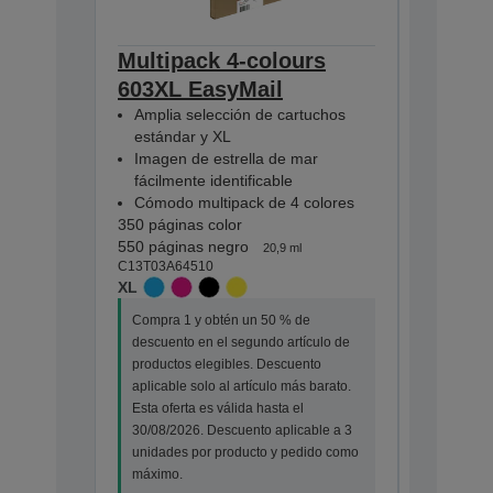
Multipack 4-colours
Multip
603XL EasyMail
EasyMa
Amplia selección de cartuchos
Amplia 
estándar y XL
estánda
Imagen de estrella de mar
Imagen 
fácilmente identificable
fácilmen
Cómodo multipack de 4 colores
Cómodo 
350 páginas color
130 págin
550 páginas negro
150 págin
20,9 ml
C13T03A64510
C13T03U6
XL
STANDA
Compra 1 y obtén un 50 % de
Compra 1
descuento en el segundo artículo de
descuento
productos elegibles. Descuento
productos
aplicable solo al artículo más barato.
aplicable
Esta oferta es válida hasta el
Esta ofert
30/08/2026. Descuento aplicable a 3
30/08/202
unidades por producto y pedido como
unidades
máximo.
máximo.