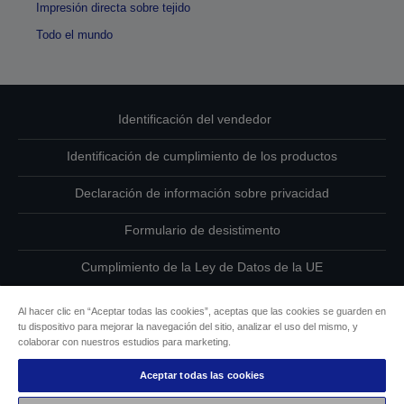
Impresión directa sobre tejido
Todo el mundo
Identificación del vendedor
Identificación de cumplimiento de los productos
Declaración de información sobre privacidad
Formulario de desistimento
Cumplimiento de la Ley de Datos de la UE
Ponte en contacto con nosotros en relación con tus datos
Al hacer clic en “Aceptar todas las cookies”, aceptas que las cookies se guarden en
tu dispositivo para mejorar la navegación del sitio, analizar el uso del mismo, y
Información sobre cookies
colaborar con nuestros estudios para marketing.
Aceptar todas las cookies
Compromiso de accesibilidad de Epson