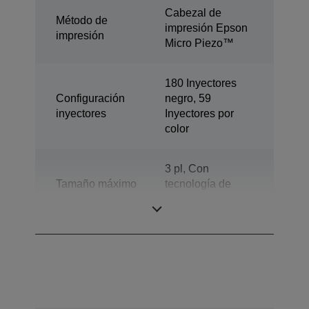
Cabezal de
Método de
impresión Epson
impresión
Micro Piezo™
180 Inyectores
Configuración
negro, 59
inyectores
Inyectores por
color
3 pl, Con
Tamaño máximo
tecnología de
gota
gotas de tinta de
tamaño variable