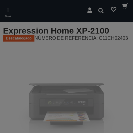
Skip
to
Buscar
main
Menú
content
Expression Home XP-2100
NÚMERO DE REFERENCIA: C11CH02403
Descatalogado