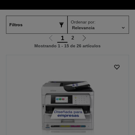
Ordenar por:
Filtros
1
2
Ir
Ir
Mostrando 1 - 15 de 26 artículos
a
a
la
la
página
página
anterior
siguiente