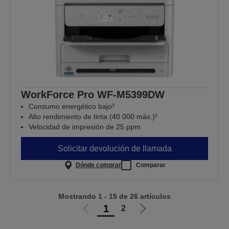
WorkForce Pro WF-M5399DW
Consumo energético bajo³
Alto rendimiento de tinta (40 000 máx.)²
Velocidad de impresión de 25 ppm
Solicitar devolución de llamada
Dónde comprar
Comparar
Mostrando 1 - 15 de 26 artículos
1
2
Ir
Ir
a
a