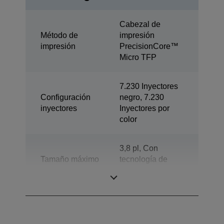
Cabezal de
Método de
impresión
impresión
PrecisionCore™
Micro TFP
7.230 Inyectores
Configuración
negro, 7.230
inyectores
Inyectores por
color
3,8 pl, Con
Tamaño máximo
tecnología de
gota
gotas de tinta de
tamaño variable