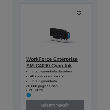
WorkForce Enterprise
WorkFo
AM-C4000 Cyan Ink
AM-C4
Tinta pigmentada duradera
Tinta p
Alto procesado de color
Alto pr
Tinta pigmentada
Tinta p
30.000 páginas cian
30.000 pá
C13T08H200
C13T08H3
Más información