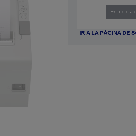
NÚMERO DE REFERENCIA: C31C
Encuentra u
IR A LA PÁGINA DE