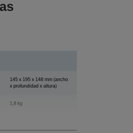
cas
145‎ x 195 x 148 mm (ancho
x profundidad x altura)
1,8 kg
Epson Cool White