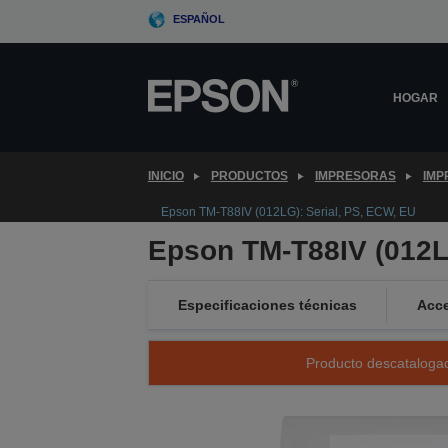
Skip
ESPAÑOL
to
main
content
HOGAR
INICIO
PRODUCTOS
IMPRESORAS
IMP
Epson TM-T88IV (012LG): Serial, PS, ECW, EU
Epson TM-T88IV (012L
Especificaciones técnicas
Acce
Producto descatalogad