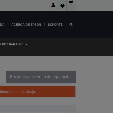
NDA
ACERCA DE EPSON
SOPORTE
S POS PARA PC
Encuentra un centro de reparación
 desplázate más abajo.