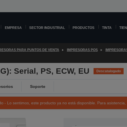
EMPRESA
SECTOR INDUSTRIAL
PRODUCTOS
TINTA
TIE
RESORAS PARA PUNTOS DE VENTA
IMPRESORAS POS
IMPRESORA
G): Serial, PS, ECW, EU
Descatalogado
sorios
Soporte
o - Lo sentimos, este producto ya no está disponible. Para asistencia,