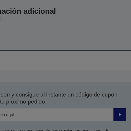
ación adicional
,
on y consigue al instante un código de cupón
tu próximo pedido.
Enviar
co, otorgas tu consentimiento para recibir comunicaciones de