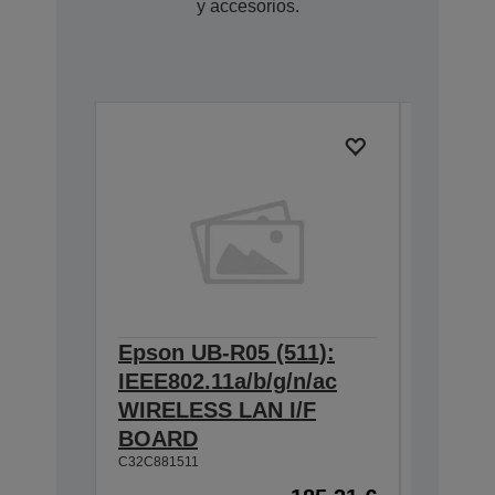
y accesorios.
Epson UB-R05 (511):
Epson 
IEEE802.11a/b/g/n/ac
BASE T
WIRELESS LAN I/F
Interf
C32C8241
BOARD
C32C881511