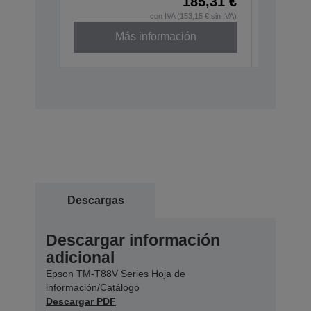
185,31 €
con IVA (153,15 € sin IVA)
Más información
Descatal
Descargas
Descargar información
adicional
Epson TM-T88V Series Hoja de
información/Catálogo
Descargar PDF