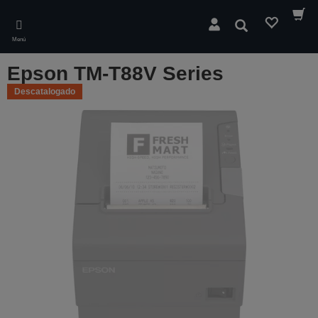
Skip
to
Buscar
main
Menú
content
Epson TM-T88V Series
Descatalogado