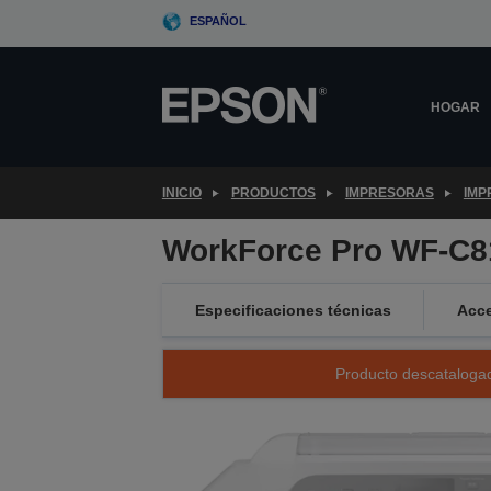
Skip
ESPAÑOL
to
main
content
HOGAR
INICIO
PRODUCTOS
IMPRESORAS
IMP
WorkForce Pro WF-C
Especificaciones técnicas
Acce
Producto descatalogad