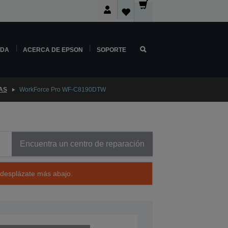
NDA
ACERCA DE EPSON
SOPORTE
AS
WorkForce Pro WF-C8190DTW
Encuentra un centro de reparación
 desplázate más abajo.
G70401BB