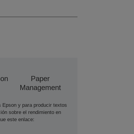
Monocromo, 16 páginas
A4/min. Color
Con
Paper
Management
s Epson y para producir textos
ión sobre el rendimiento en
ue este enlace: