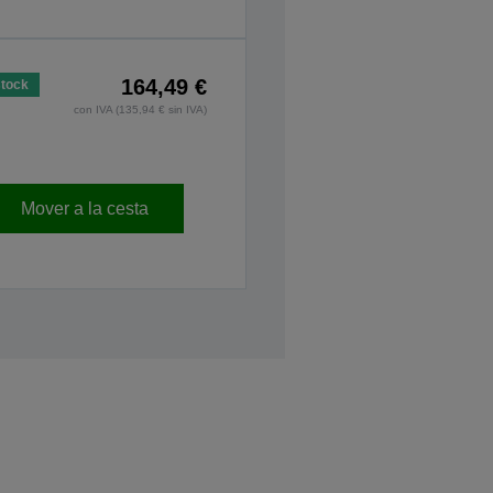
164,49 €
stock
con IVA (135,94 € sin IVA)
Mover a la cesta