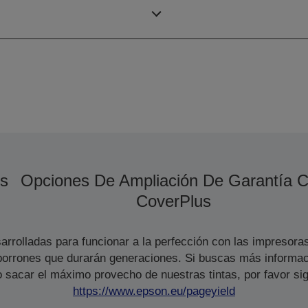
dúplex ISO/IEC
s
Opciones De Ampliación De Garantía 
CoverPlus
arrolladas para funcionar a la perfección con las impresora
s borrones que durarán generaciones. Si buscas más informac
 sacar el máximo provecho de nuestras tintas, por favor sig
https://www.epson.eu/pageyield