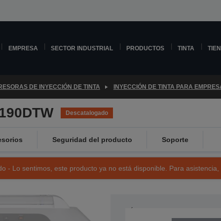
EMPRESA
SECTOR INDUSTRIAL
PRODUCTOS
TINTA
TIE
RESORAS DE INYECCIÓN DE TINTA
INYECCIÓN DE TINTA PARA EMPRES
8190DTW
Descatalogado
sorios
Seguridad del producto
Soporte
o - Lo sentimos, este producto ya no está disponible. Para asistencia,
NÚMERO DE REFERENCIA: C11C