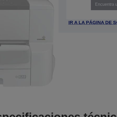
Encuentra u
IR A LA PÁGINA DE
pecificaciones técni